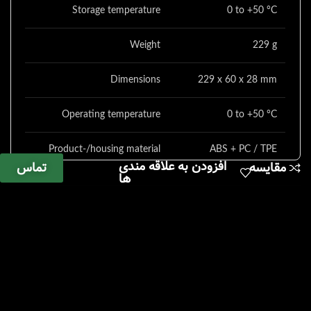
Storage temperature
0 to +50 °C
Weight
229 g
Dimensions
229 x 60 x 28 mm
Operating temperature
0 to +50 °C
Product-/housing material
ABS + PC / TPE
افزودن به علاقه مندی
تماس
مقایسه
ها
Protection class
IP20
Battery life
30 h
Battery type
3x AA