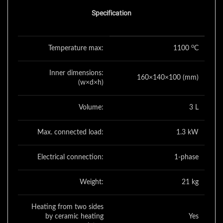
Specification
o
Temperature max:
1100
C
Inner dimensions:
160×140×100 (mm)
(w×d×h)
Volume:
3 L
Max. connected load:
1.3 kW
Electrical connection:
1-phase
Weight:
21 kg
Heating from two sides
by ceramic heating
Yes