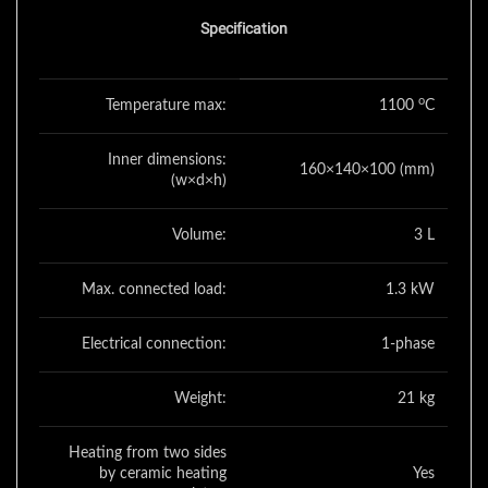
Specification
o
Temperature max:
1100
C
Inner dimensions:
160×140×100 (mm)
(w×d×h)
Volume:
3 L
Max. connected load:
1.3 kW
Electrical connection:
1-phase
Weight:
21 kg
Heating from two sides
by ceramic heating
Yes