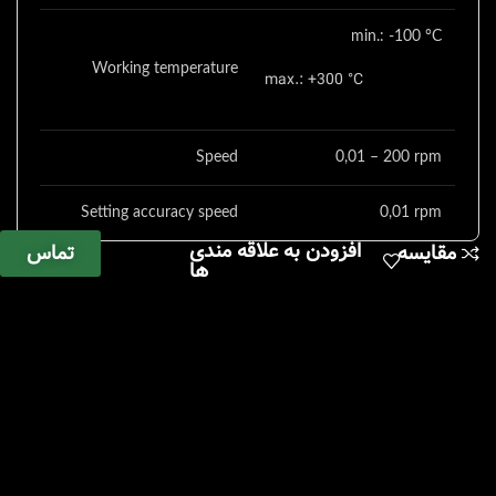
min.: -100 °C
Working temperature
max.: +300 °C
Speed
0,01 – 200 rpm
Setting accuracy speed
0,01 rpm
افزودن به علاقه مندی
تماس
مقایسه
ها
Temperature measurement
0,1 K
resolution
Connection for ext.
PT 100
temperature sensor
Graph function
Yes
Calibration option
Yes