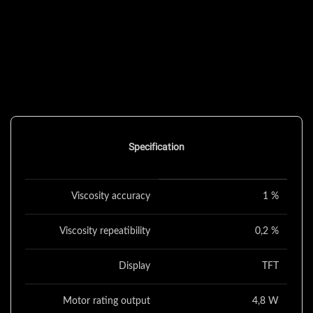
Specification
Viscosity accuracy
1 %
Viscosity repeatibility
0,2 %
Display
TFT
Motor rating output
4,8 W