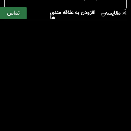
افزودن به علاقه مندی
تماس
مقایسه
ها
0.5mL to 2.0mL
Sample Volume:
(Depending on the spindle
used)
2.0N to 7.5N sec⁻¹
Shear Rate:
(Depending on the spindle
used)
Speed Range:
0.01 – 250 RPM
Speed Increments:
2.6K