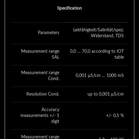
Specification
Leitfähigkeit/Salinität/spez.
Parameters
Widerstand, TDS
Measurement range
0,0 … 70,0 according to IOT
SAL
table
Measurement range
0,001 µS/cm … 1000 mS
Cond.
Resolution Cond.
up to 0,001 µS/cm
Accuracy
measurements +/- 1
+/- 0,5 %
digit
Measurement range