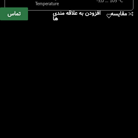
-5,0 … 105 °C
Temperature
افزودن به علاقه مندی
تماس
مقایسه
ها
Accuracy Temperature
0,1 K
+/- 1 digit
TDS
0 … 199,9 g/l
Specific resistance
0,00 … 199 MOhm cm
Operating temperature
-10 °C … + 55 °C
Protection class
IP 67
Manuell: 200, Automatisch:
Data storage
5000