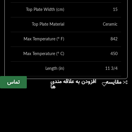
Top Plate Width (cm)
15
Top Plate Material
Ceramic
Max Temperature (° F)
842
Max Temperature (° C)
450
Length (in)
11 3/4
افزودن به علاقه مندی
تماس
مقایسه
Width (in)
7
ها
Height (in)
3 5/8
Length (cm)
30
Width (cm)
18