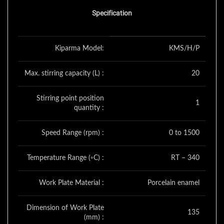
Specification
Kiparma Model:
KMS/H/P
Max. stirring capacity (L) :
20
Stirring point position
1
quantity :
Speed Range (rpm) :
0 to 1500
Temperature Range (◦C) :
RT – 340
Work Plate Material :
Porcelain enamel
Dimension of Work Plate
135
(mm) :