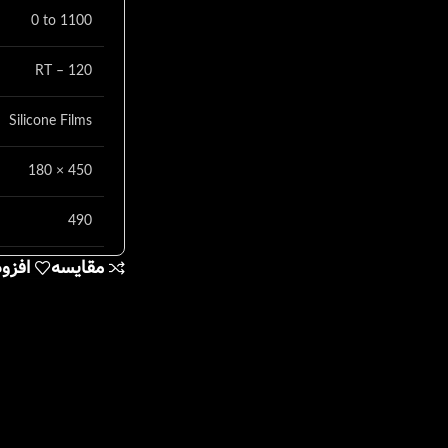
0 to 1100
RT – 120
Silicone Films
180 × 450
490
مقایسه
افزو
182×552×65