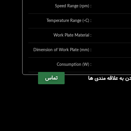
Speed Range (rpm) :
Temperature Range (◦C) :
Work Plate Material :
Dimension of Work Plate (mm) :
Consumption (W) :
تماس
دن به علاقه مندی ها
External Size (W×H×D) (mm) :