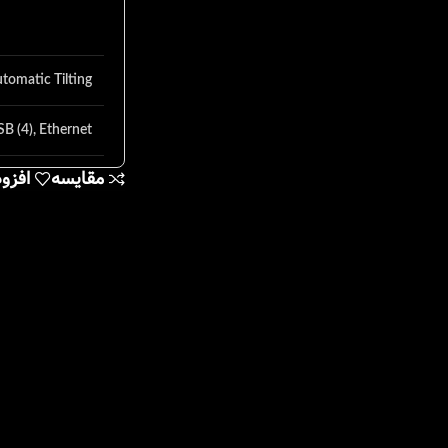
tomatic Tilting
B (4), Ethernet
مقایسه
افزو
6.68 x 39.37 cm
41 kg