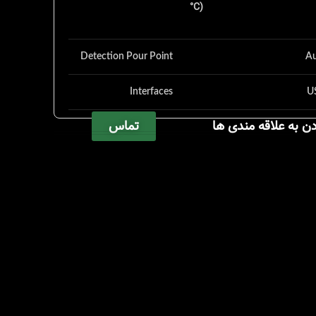
°C)
Detection Pour Point
Au
Interfaces
US
تماس
دن به علاقه مندی ها
Dimensions
31.75 x 6
)
W x D x H(
Weight