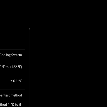
 Cooling System
7 °F to +122 °F)
± 0.1 °C
 per test method
thod 1 °C to 5