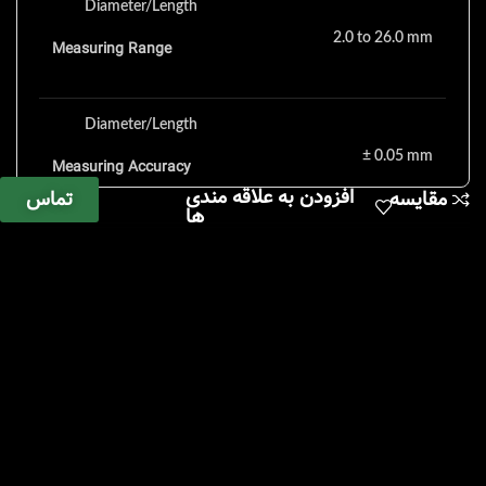
Diameter/Length
2.0 to 26.0 mm
Measuring Range
Diameter/Length
± 0.05 mm
Measuring Accuracy
افزودن به علاقه مندی
تماس
مقایسه
ها
Thickness
2.0 to 10.0 mm
Measuring Range
Thickness
± 0.05 mm
Measuring Accuracy