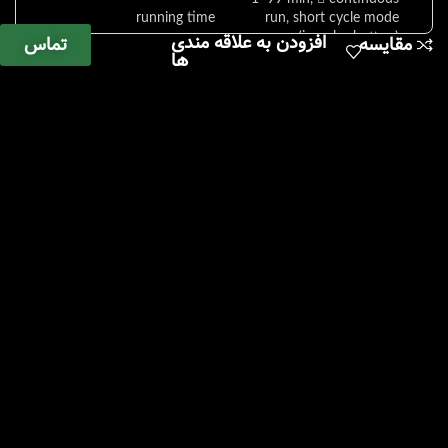
running time
run, short cycle mode
افزودن به علاقه مندی
(impulse button)
تماس
مقایسه
ها
dimesions (WxDxH)
366 x 430 x 257 mm
weight
approx. 23 kg
noise level
52 dB (A) with rotor 1628