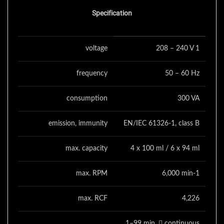
Specification
voltage
208 – 240 V 1
frequency
50 – 60 Hz
consumption
300 VA
emission, immunity
EN/IEC 61326-1, class B
max. capacity
4 x 100 ml / 6 x 94 ml
max. RPM
6,000 min-1
max. RCF
4,226
1–99 min,  continuous