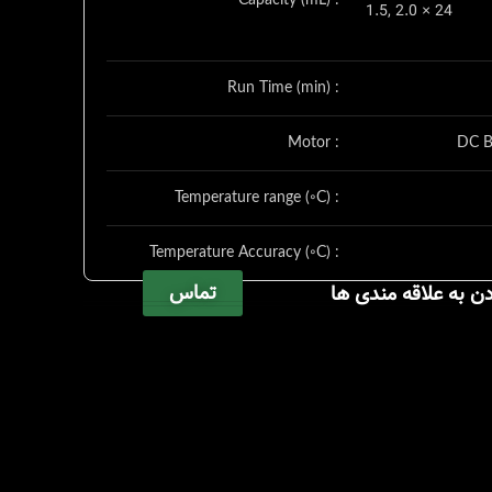
Capacity (mL) :
1.5, 2.0 × 24
Run Time (min) :
Motor :
DC B
Temperature range (◦C) :
Temperature Accuracy (◦C) :
تماس
دن به علاقه مندی ها
External Size (W×D×H) (mm) :
Power Supply:
220V 