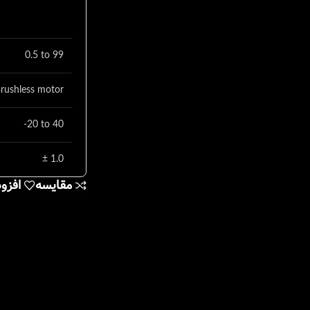
0.5 to 99
rushless motor
-20 to 40
± 1.0
مقایسه
افزو
553×332×283
±10%, 50/60Hz