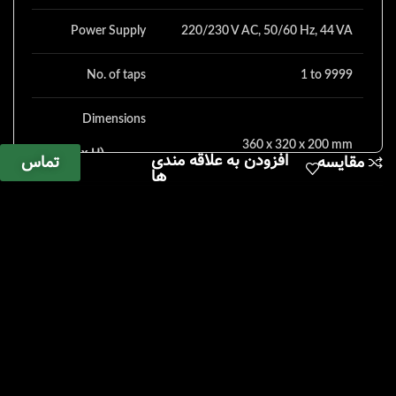
Power Supply
220/230 V AC, 50/60 Hz, 44 VA
No. of taps
1 to 9999
Dimensions
360 x 320 x 200 mm
(L x W x H)
افزودن به علاقه مندی
تماس
مقایسه
ها