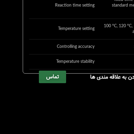
Reaction time setting
standard me
100 °C, 120 °C,
Temperature setting
Controlling accuracy
Temperature stability
تماس
دن به علاقه مندی ها
Overtemperature protection
D x W x H: 3
Dimensions
Weight:
unidirectional 
with 2 ban