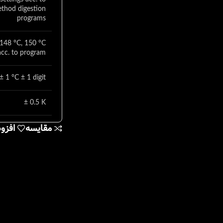
thod digestion
programs
 148 °C, 150 °C
acc. to program
± 1 °C ± 1 digit
± 0.5 K
مقایسه
افزو
190 °C ± 5 °C
12 x 255 x 185
mm
4 kg
RS232 interface
ana sockets for