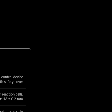
 control device
th safety cover
r reaction cells,
r: 16 ± 0.2 mm
settings acc. to