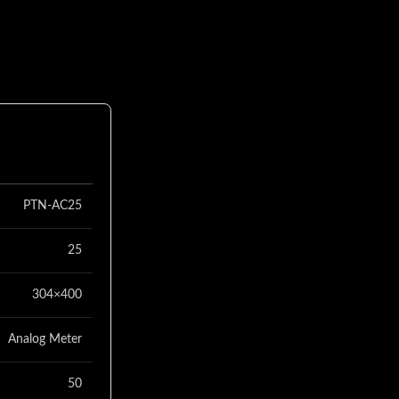
PTN-AC25
25
304×400
Analog Meter
50