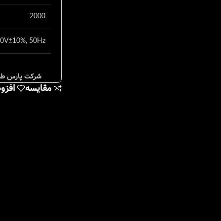
2000
0V±10%, 50Hz
مقایسه
افزو