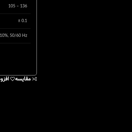
105 – 136
± 0.1
10%, 50/60 Hz
مقایسه
افزو