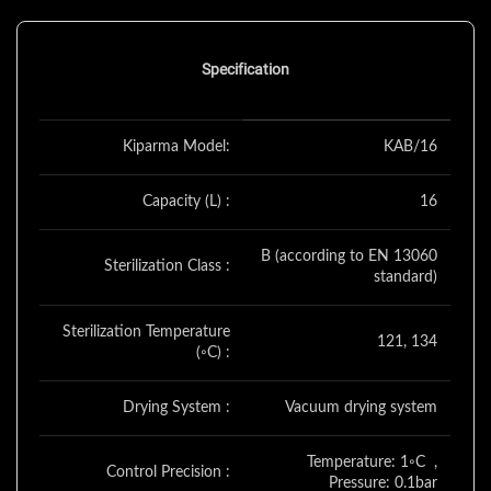
Specification
Kiparma Model:
KAB/16
Capacity (L) :
16
B (according to EN 13060
Sterilization Class :
standard)
Sterilization Temperature
121, 134
(◦C) :
Drying System :
Vacuum drying system
Temperature: 1◦C ,
Control Precision :
Pressure: 0.1bar