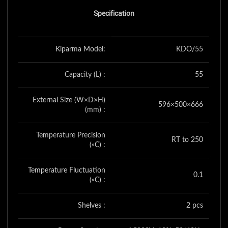
Specification
Kiparma Model:
KDO/55
Capacity (L) :
55
External Size (W×D×H)
596×500×666
(mm) :
Temperature Precision
RT to 250
(◦C) :
Temperature Fluctuation
0.1
(◦C) :
Shelves :
2 pcs