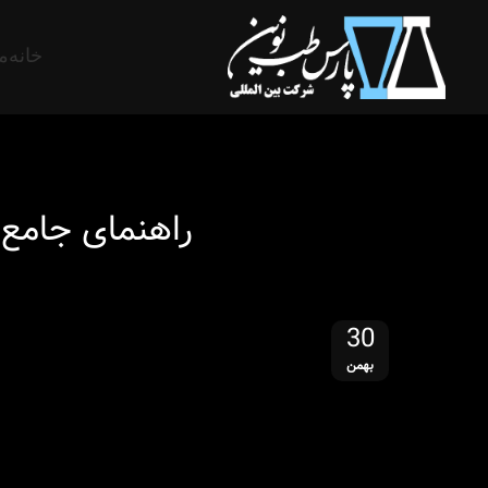
خانه
م
راهنمای جامع 
30
بهمن