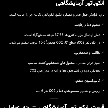
انکوباتور آزمایشگاهی
برای افزایش طول عمر و عملکرد دقیق انکوباتور، نکات زیر را رعایت کنید:
📌
تنظیم دما و رطوبت:
دمای ایده‌آل برای
باکتری‌ها 35-37 درجه سانتی‌گراد
است.
در
انکوباتور CO2، سطح گاز CO2 معمولاً 5-10 درصد
تنظیم می‌شود.
📌
نظافت و ضدعفونی:
تمیز کردن منظم با
محلول‌های ضدعفونی‌کننده مناسب
تعویض دوره‌ای
فیلترهای هوا و آب
در مدل‌های CO2
📌
کالیبراسیون منظم:
بررسی و تنظیم
سنسورهای دما و CO2
هر 6 ماه
قیمت انکوباتور آزمایشگاهی – چه عواملی