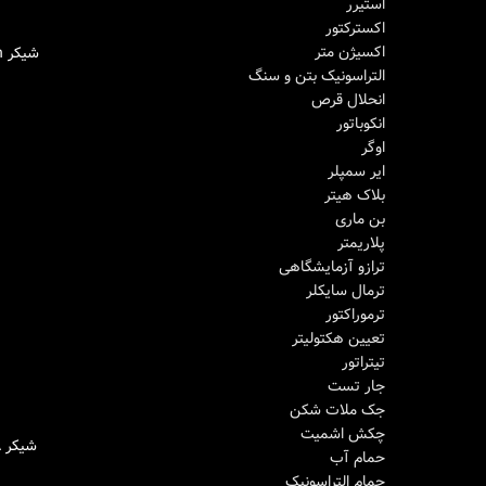
استیرر
اکسترکتور
اکسیژن متر
شیکر Heidolph مدل Duomax 1030
اطلاعات بیشتر
التراسونیک بتن و سنگ
انحلال قرص
انکوباتور
اوگر
ایر سمپلر
بلاک هیتر
بن ماری
پلاریمتر
ترازو آزمایشگاهی
ترمال سایکلر
ترموراکتور
تعیین هکتولیتر
تیتراتور
جار تست
جک ملات شکن
چکش اشمیت
شیکر IKA مدل ROCKER 3D digital
اطلاعات بیشتر
حمام آب
حمام التراسونیک