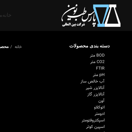
خانه
م
دسته بندی محصولات
خانه
محصول
BOD متر
CO2 متر
FTIR
pH متر
آب خالص ساز
آنالایزر شیر
آنالایزر گاز
آون
اتوکلاو
ادومتر
اسپکتروفتومتر
اسپین کوتر