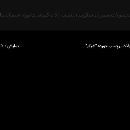
حصولات
تعمیرات
سکوبندی
شیشه آلات
کمپانی‌ها
مواد شیمیایی
بل
ات برچسب خورده “شیکر”
نمایش
9