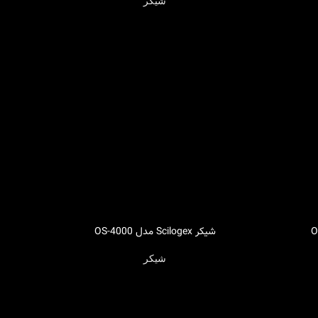
شیکر
شیکر Scilogex مدل OS-4000
اطلاعات بیشتر
شیکر