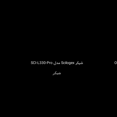
شیکر Scilogex مدل SCI-L330-Pro
اطلاعات بیشتر
شیکر