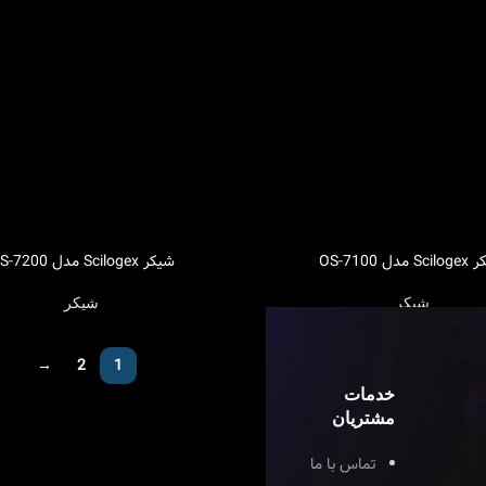
مدل OS-7100
شیکر Scilogex مدل OS-7200
اطلاعات بیشتر
شیکر
شیکر
→
2
1
خدمات
مشتریان
تماس با ما