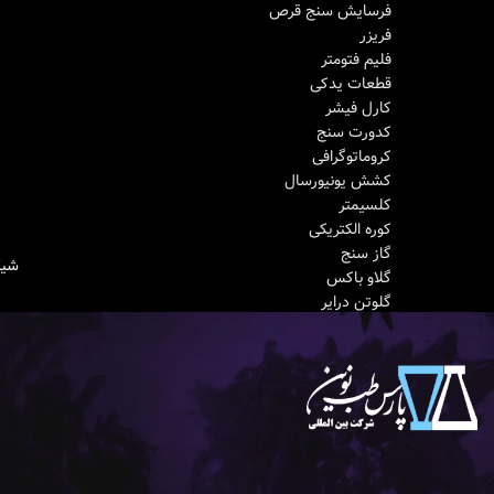
فرسایش سنج قرص
فریزر
فلیم فتومتر
قطعات یدکی
کارل فیشر
کدورت‌ سنج
کروماتوگرافی
کشش یونیورسال
کلسیمتر
کوره الکتریکی
گاز سنج
شیکر Scilogex 
اطلاعات بیشتر
گلاو باکس
گلوتن درایر
گلوتن واشر
مخلوط کن سیمان
مولتی پارامتر
میکروسکوپ
نفوذسنج
نقطه اشتعال
نقطه ذوب