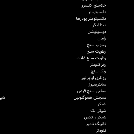
خلاسنج کنسرو
دانسیتومتر
دانسیتومتر پودرها
دیتا لاگر
دیسولوشن
رامان
رسوب سنج
رطوبت سنج
رطوبت سنج غلات
رفراکتومتر
رنگ سنج
روتاری اواپراتور
سانتریفیوژ
سختی سنج قرص
شیکر Scilogex 
سنجش هموگلوبین
اطلاعات بیشتر
شیکر
شیکر الک
شیکر ورتکس
فالینگ نامبر
فتومتر