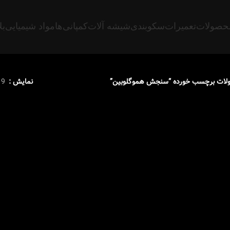
حصولات
تعمیرات
سکوبندی
شیشه آلات
کمپانی‌ها
مواد شیمیایی
بل
لات برچسب خورده “سنجش هموگلوبین”
نمایش
9