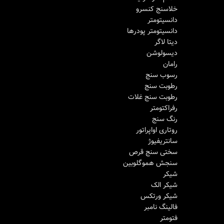
خلاسنج کنسرو
دانسیتومتر
دانسیتومتر پودرها
دیتا لاگر
دیسولوشن
رامان
رسوب سنج
رطوبت سنج
رطوبت سنج غلات
رفراکتومتر
رنگ سنج
روتاری اواپراتور
سانتریفیوژ
سختی سنج قرص
سنجش هموگلوبین
شیکر
شیکر الک
شیکر ورتکس
فالینگ نامبر
فتومتر