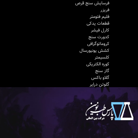
فرسایش سنج قرص
فریزر
فلیم فتومتر
قطعات یدکی
کارل فیشر
کدورت‌ سنج
کروماتوگرافی
کشش یونیورسال
کلسیمتر
کوره الکتریکی
گاز سنج
گلاو باکس
گلوتن درایر
گلوتن واشر
مخلوط کن سیمان
مولتی پارامتر
میکروسکوپ
نفوذسنج
نقطه اشتعال
نقطه ذوب