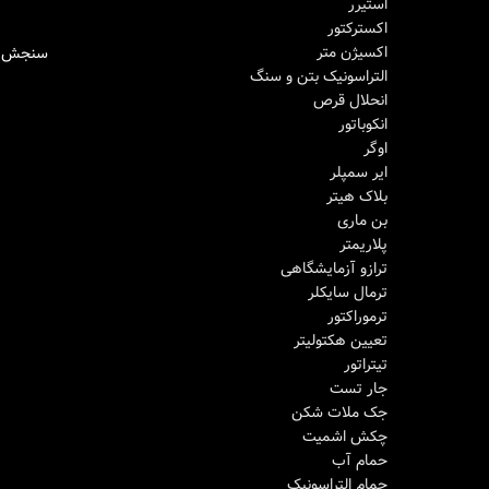
استیرر
اکسترکتور
اکسیژن متر
سنجش هموگلوب
اطلاعات بیشتر
التراسونیک بتن و سنگ
انحلال قرص
انکوباتور
اوگر
ایر سمپلر
بلاک هیتر
بن ماری
پلاریمتر
ترازو آزمایشگاهی
ترمال سایکلر
ترموراکتور
تعیین هکتولیتر
تیتراتور
جار تست
جک ملات شکن
چکش اشمیت
حمام آب
حمام التراسونیک