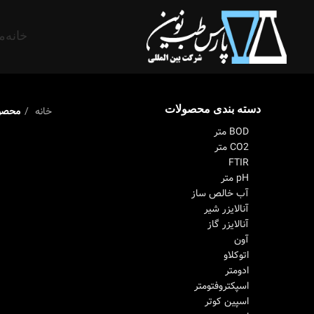
خانه
م
دسته بندی محصولات
خانه
محصو
BOD متر
CO2 متر
FTIR
pH متر
آب خالص ساز
آنالایزر شیر
آنالایزر گاز
آون
اتوکلاو
ادومتر
اسپکتروفتومتر
اسپین کوتر