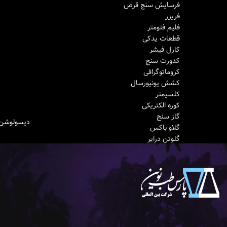
فرسایش سنج قرص
فریزر
فلیم فتومتر
قطعات یدکی
کارل فیشر
کدورت‌ سنج
کروماتوگرافی
کشش یونیورسال
کلسیمتر
کوره الکتریکی
گاز سنج
دیسولوشن PGinstruments مدل 14000
اطلاعات بیشتر
گلاو باکس
گلوتن درایر
گلوتن واشر
مخلوط کن سیمان
مولتی پارامتر
میکروسکوپ
نفوذسنج
نقطه اشتعال
نقطه ذوب