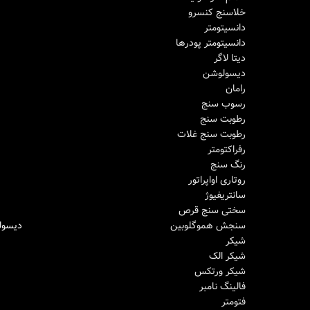
خلاسنج کنسرو
دانسیتومتر
دانسیتومتر پودرها
دیتا لاگر
دیسولوشن
رامان
رسوب سنج
رطوبت سنج
رطوبت سنج غلات
رفراکتومتر
رنگ سنج
روتاری اواپراتور
سانتریفیوژ
سختی سنج قرص
دیسولوشن parma
سنجش هموگلوبین
اطلاعات بیشتر
شیکر
شیکر الک
شیکر ورتکس
فالینگ نامبر
فتومتر