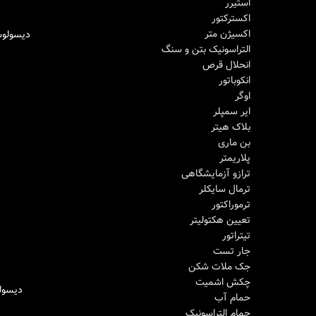
استیرر
اکسترکتور
اکسیژن متر
دیسولوشن Electrolab مدل
اطلاعات بیشتر
التراسونیک بتن و سنگ
انحلال قرص
انکوباتور
اوگر
ایر سمپلر
بلاک هیتر
بن ماری
پلاریمتر
ترازو آزمایشگاهی
ترمال سایکلر
ترموراکتور
تعیین هکتولیتر
تیتراتور
جار تست
جک ملات شکن
چکش اشمیت
دیسولوشن parma
اطلاعات بیشتر
حمام آب
حمام التراسونیک