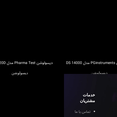
DS 
دیسولوشن Pharma Test مدل PTWS 120D
اطلاعات بیشتر
دیسولوشن
دیسولوشن
خدمات
مشتریان
تماس با ما