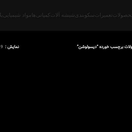
حصولات
تعمیرات
سکوبندی
شیشه آلات
کمپانی‌ها
مواد شیمیایی
بل
ات برچسب خورده “دیسولوشن”
نمایش
9