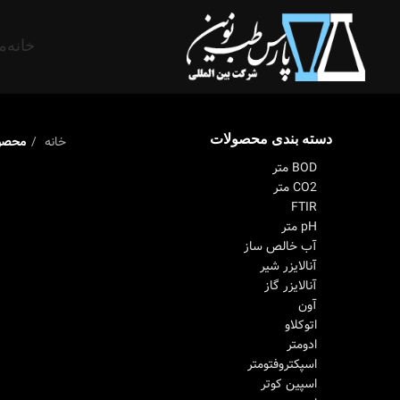
خانه
م
دسته بندی محصولات
خانه
محصول
BOD متر
CO2 متر
FTIR
pH متر
آب خالص ساز
آنالایزر شیر
آنالایزر گاز
آون
اتوکلاو
ادومتر
اسپکتروفتومتر
اسپین کوتر