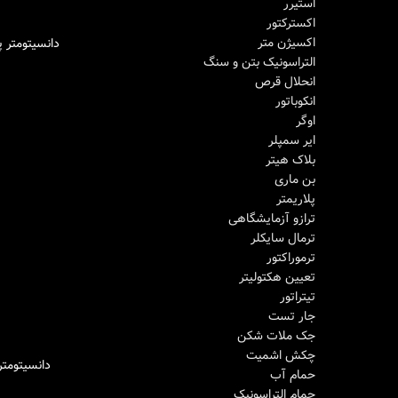
استیرر
اکسترکتور
اکسیژن متر
دانسیتومتر پودرها lectrolab
اطلاعات بیشتر
التراسونیک بتن و سنگ
انحلال قرص
انکوباتور
اوگر
ایر سمپلر
بلاک هیتر
بن ماری
پلاریمتر
ترازو آزمایشگاهی
ترمال سایکلر
ترموراکتور
تعیین هکتولیتر
تیتراتور
جار تست
جک ملات شکن
چکش اشمیت
دانسیتومتر پودرها ron
اطلاعات بیشتر
حمام آب
حمام التراسونیک