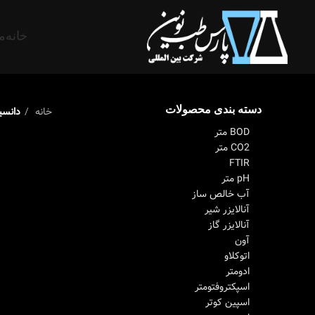
خانه
م
دسته بندی محصولات
خانه
دانسی
BOD متر
CO2 متر
FTIR
pH متر
آب خالص ساز
آنالایزر شیر
آنالایزر گاز
آون
اتوکلاو
ادومتر
اسپکتروفتومتر
اسپین کوتر