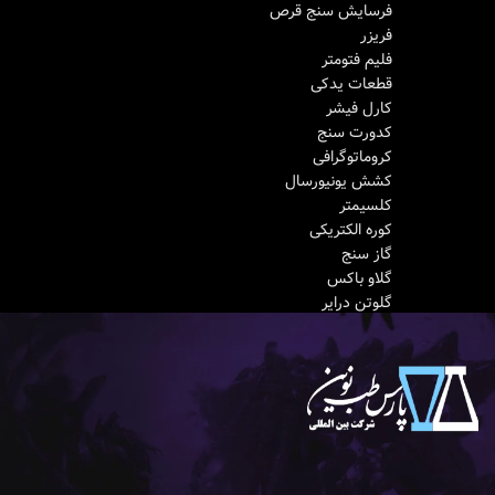
فرسایش سنج قرص
فریزر
فلیم فتومتر
قطعات یدکی
کارل فیشر
کدورت‌ سنج
کروماتوگرافی
کشش یونیورسال
کلسیمتر
کوره الکتریکی
گاز سنج
گلاو باکس
گلوتن درایر
گلوتن واشر
مخلوط کن سیمان
مولتی پارامتر
میکروسکوپ
نفوذسنج
نقطه اشتعال
نقطه ذوب